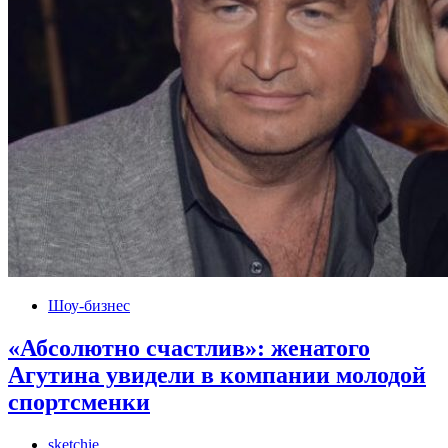
Шоу-бизнес
«Абсолютно счастлив»: женатого
Агутина увидели в компании молодой
спортсменки
sketchie