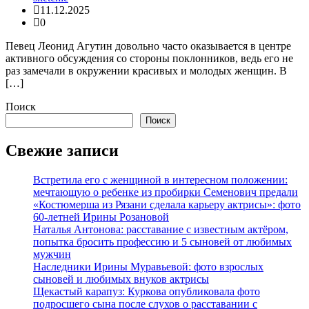
11.12.2025
0
Певец Леонид Агутин довольно часто оказывается в центре
активного обсуждения со стороны поклонников, ведь его не
раз замечали в окружении красивых и молодых женщин. В
[…]
Поиск
Поиск
Свежие записи
Встретила его с женщиной в интересном положении:
мечтающую о ребенке из пробирки Семенович предали
«Костюмерша из Рязани сделала карьеру актрисы»: фото
60-летней Ирины Розановой
Наталья Антонова: расставание с известным актёром,
попытка бросить профессию и 5 сыновей от любимых
мужчин
Наследники Ирины Муравьевой: фото взрослых
сыновей и любимых внуков актрисы
Щекастый карапуз: Куркова опубликовала фото
подросшего сына после слухов о расставании с