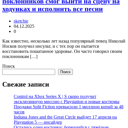
поклонников смог выйти на сцену на
ходунках и исполнить все песни
sketchie
04.12.2025
0
Как известно, несколько лет назад популярный певец Николай
Носков получил инсульт, и с тех пор он пытается
восстановить пошатанное здоровье. Он часто говорил своим
поклонникам […]
Поиск
Поиск
Свежие записи
Control на Xbox Series X | S скоро получит
эксклюзивную миссию с Playstation и новые костюмы
Продажи Split Fiction превысили 1 миллион копий за 48
часов
Indiana Jones and the Great Circle выйдет 17 апреля на
Playstation 5 — инсайдер
Остались одни косточки: борющийся с тяжёлым