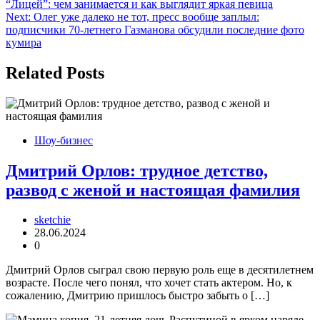
“Лицей”: чем занимается и как выглядит яркая певица
по
Next:
Олег уже далеко не тот, пресс вообще заплыл:
записям
подписчики 70-летнего Газманова обсудили последние фото
кумира
Related Posts
Шоу-бизнес
Дмитрий Орлов: трудное детство,
развод с женой и настоящая фамилия
sketchie
28.06.2024
0
Дмитрий Орлов сыграл свою первую роль еще в десятилетнем
возрасте. После чего понял, что хочет стать актером. Но, к
сожалению, Дмитрию пришлось быстро забыть о […]