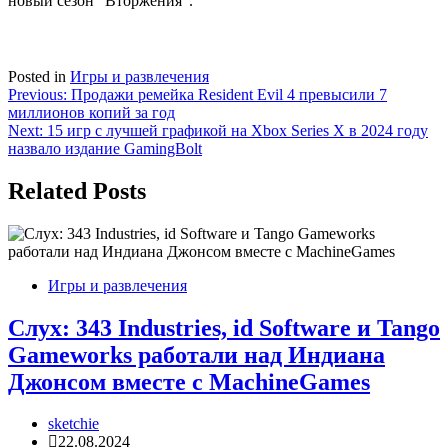
новый сезон “Вторжения”.
Posted in
Игры и развлечения
Навигация
Previous:
Продажи ремейка Resident Evil 4 превысили 7
миллионов копий за год
по
Next:
15 игр с лучшей графикой на Xbox Series X в 2024 году
записям
назвало издание GamingBolt
Related Posts
Игры и развлечения
Слух: 343 Industries, id Software и Tango
Gameworks работали над Индиана
Джонсом вместе с MachineGames
sketchie
22.08.2024