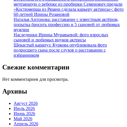
мечтающую о ребенке из пробирки Семенович предали
«Костюмерша из Рязани сделала карьеру актрисы»: фото
60-летней Ирины Розановой
Наталья Антонова: расставание с известным актёром,
попытка бросить профессию и 5 сыновей от любимых
мужчин
Наследники Ирины Муравьевой: фото взрослых
сыновей и любимых внуков актрисы
Щекастый карапуз: Куркова опубликовала фото
подросшего сына после слухов о расставании с
избранником
Свежие комментарии
Нет комментариев для просмотра.
Архивы
Август 2026
Июль 2026
Июнь 2026
Май 2026
Апрель 2026