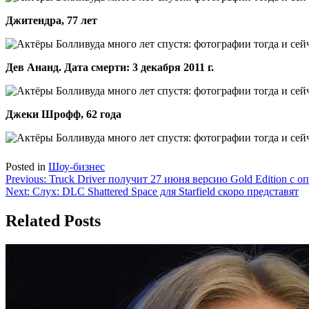
Джитендра, 77 лет
Дев Ананд. Дата смерти: 3 декабря 2011 г.
Джеки Шрофф, 62 года
Posted in
Шоу-бизнес
Навигация
Previous:
Truck Driver получит 27 июня версию Gold Edition с оп
Next:
Слух: DLC Shattered Space для Starfield скоро представят
по
записям
Related Posts