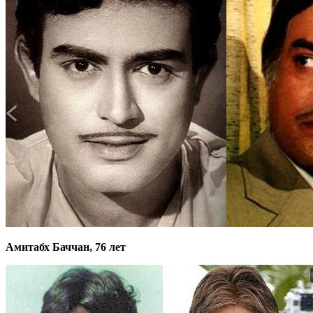
Амитабх Баччан, 76 лет