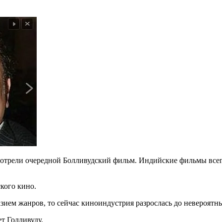
мотрели очередной Болливудский фильм. Индийские фильмы всег
кого кино.
азием жанров, то сейчас киноиндустрия разрослась до невероятн
т Голливуду.