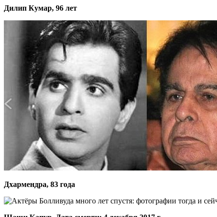
Дилип Кумар, 96 лет
Дхармендра, 83 года