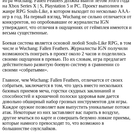
Игра Wuchang: Fallen Feathers должна выйти летом этого года
на Xbox Series X | S, Playstation 5 и PC. Проект выполнен в
жанре RPG Souls-Like, в котором выходит по несколько AAA-
игр в год. На первый взгляд, Wuchang не сильно отличается от
конкурентов, но опробовавшие ее журналисты IGN
утверждают, что отличия в ощущениях от геймплея имеются и
весьма существенные.
Боевая система является основой любой Souls-Like RPG, в том
числе и Wuchang: Fallen Feathers. Журналисты IGN получили
возможность поиграть в проект около 2 часов и поделились
своими ощущения в превью. По их словам, игра предлагает
действительно развитую боевую систему в сравнении со
своими «собратьями».
Главное, чем Wuchang: Fallen Feathers, отличается от своих
собратьев, заключается в том, что здесь вместо нескольких
базовых приемов меча, горстки скудных заклинаний и
способностей и крошечной полоски здоровья вам дается
довольно обширный набор грозных инструментов для игры.
Каждое оружие позволяет вам выпустить уникальные потоки
атак. Некоторые из них заставляют вас парить в воздухе,
другие мчаться по карте и совершать безумно ловкие приемы,
которые намного превосходят то, что возможно в
большинстве соулслайков.