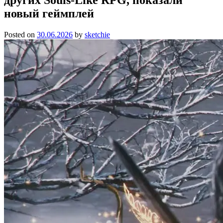
новый геймплей
Posted on
30.06.2026
by
sketchie