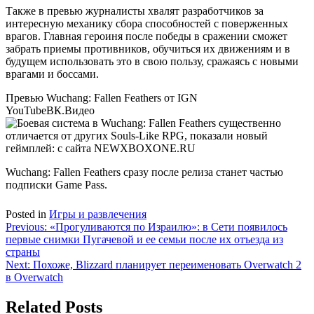
Также в превью журналисты хвалят разработчиков за
интересную механику сбора способностей с поверженных
врагов. Главная героиня после победы в сражении сможет
забрать приемы противников, обучиться их движениям и в
будущем использовать это в свою пользу, сражаясь с новыми
врагами и боссами.
Превью Wuchang: Fallen Feathers от IGN
YouTube
ВК.Видео
Wuchang: Fallen Feathers сразу после релиза станет частью
подписки Game Pass.
Posted in
Игры и развлечения
Навигация
Previous:
«Прогуливаются по Израилю»: в Сети появилось
первые снимки Пугачевой и ее семьи после их отъезда из
по
страны
записям
Next:
Похоже, Blizzard планирует переименовать Overwatch 2
в Overwatch
Related Posts