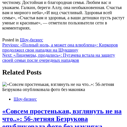
честному. Достойная и благородная семья. Любим вас и
уважаем. Галкин, береги Аллу, она необыкновенная. Счастья
вам и мирного неба»,»И вид счастливый. Здоровья всей
семье», «Счастья вам и здоровья, а ваши детишки пусть растут
умные и красивые», — отметили пользователи сети в
комментариях.
Posted in
Шоу-бизнес
Навигация
Previous:
«Полный ноль, а может она влюблена»: Киркоров
продолжил свои нападки на Шукшину
по
Next:
«Лицемеры, продались»: Пугачева встала на защиту
записям
своей семьи после очередных нападков
Related Posts
Шоу-бизнес
«Совсем простенькая, взглянуть не на
что..»: 56-летняя Безрукова
опубликовала фото без макияжа