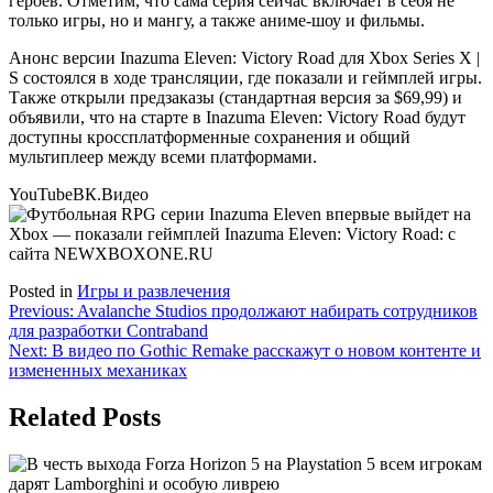
героев. Отметим, что сама серия сейчас включает в себя не
только игры, но и мангу, а также аниме-шоу и фильмы.
Анонс версии Inazuma Eleven: Victory Road для Xbox Series X |
S состоялся в ходе трансляции, где показали и геймплей игры.
Также открыли предзаказы (стандартная версия за $69,99) и
объявили, что на старте в Inazuma Eleven: Victory Road будут
доступны кроссплатформенные сохранения и общий
мультиплеер между всеми платформами.
YouTube
ВК.Видео
Posted in
Игры и развлечения
Навигация
Previous:
Avalanche Studios продолжают набирать сотрудников
для разработки Contraband
по
Next:
В видео по Gothic Remake расскажут о новом контенте и
записям
измененных механиках
Related Posts