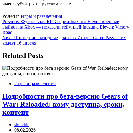
имеет субтитры на русском языке.
Posted in
Игры и развлечения
Навигация
Previous:
Футбольная RPG серии Inazuma Eleven впервые
выйдет на Xbox — показали геймплей Inazuma Eleven: Victory
по
Road
записям
Next:
Последние выходные для этих 7 игр в Game Pass — их
удалят 16 апреля
Related Posts
Игры и развлечения
Подробности про бета-версию Gears of
War: Reloaded: кому доступна, сроки,
контент
sketchie
08.02.2026