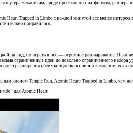
ля шутера механикам, вроде прыжков по платформам, раннера и
ic Heart Trapped in Limbo с каждой минутой все менее интерес
йствительно понравилось.
ацкой на вид, но играть в нее — огромное разочарование. Начиная
есьма ограниченные идеи до довольно ограниченного набора уро
 идею расширения обеих концовок основной кампании, если получ
ьным клоном Temple Run, Atomic Heart: Trapped in Limbo, чем до
мбо” для Atomic Heart: