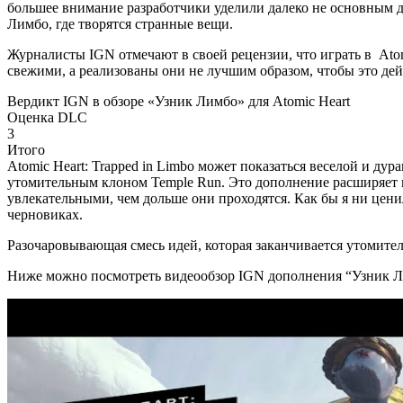
большее внимание разработчики уделили далеко не основным д
Лимбо, где творятся странные вещи.
Журналисты IGN отмечают в своей рецензии, что играть в Atom
свежими, а реализованы они не лучшим образом, чтобы это де
Вердикт IGN в обзоре «Узник Лимбо» для Atomic Heart
Оценка DLC
3
Итого
Atomic Heart: Trapped in Limbo может показаться веселой и дур
утомительным клоном Temple Run. Это дополнение расширяет в
увлекательными, чем дольше они проходятся. Как бы я ни ценил
черновиках.
Разочаровывающая смесь идей, которая заканчивается утомител
Ниже можно посмотреть видеообзор IGN дополнения “Узник Ли