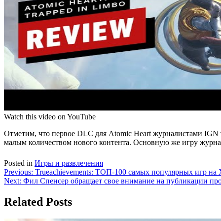
Watch this video on YouTube
Отметим, что первое DLC для Atomic Heart журналистами IGN то
малым количеством нового контента. Основную же игру журнал
Posted in
Игры и развлечения
Навигация
Previous:
Trueachievements: ТОП-100 самых популярных игр на 
Next:
Фил Спенсер обращает свое внимание на публикации пр
по
записям
Related Posts