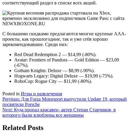
соответствующий раздел в списке всех акций.
С большими скидками предлагаются многие крупные AAA-
проекты, как прошлогодние, так и уже себя хорошо
зарекомендовавшие. Среди них:
Red Dead Redemption 2 — $14,99 (-80%).
Avatar: Frontiers of Pandora — Gold Edition — $23,09
(-67%).
Gotham Knights: Deluxe — $8,99 (-90%).
Hogwarts Legacy: Digital Deluxe — $19,99 (-75%).
RoboCop: Rogue City — $11,99 (-80%).
Posted in
Игры и развлечения
Навигация
Previous:
Для Forza Motorsport выпустили Update 19, который
посвятили Porsche
по
Next:
Куда пропал красавец- актер Степан Старчиков, в
записям
которого были влюблены все женщины
Related Posts