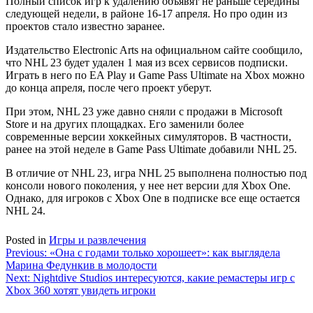
Полный список игр к удалению объявят не раньше середины
следующей недели, в районе 16-17 апреля. Но про один из
проектов стало известно заранее.
Издательство Electronic Arts на официальном сайте сообщило,
что NHL 23 будет удален 1 мая из всех сервисов подписки.
Играть в него по EA Play и Game Pass Ultimate на Xbox можно
до конца апреля, после чего проект уберут.
При этом, NHL 23 уже давно сняли с продажи в Microsoft
Store и на других площадках. Его заменили более
современные версии хоккейных симуляторов. В частности,
ранее на этой неделе в Game Pass Ultimate добавили NHL 25.
В отличие от NHL 23, игра NHL 25 выполнена полностью под
консоли нового поколения, у нее нет версии для Xbox One.
Однако, для игроков с Xbox One в подписке все еще остается
NHL 24.
Posted in
Игры и развлечения
Навигация
Previous:
«Она с годами только хорошеет»: как выглядела
Марина Федункив в молодости
по
Next:
Nightdive Studios интересуются, какие ремастеры игр с
записям
Xbox 360 хотят увидеть игроки