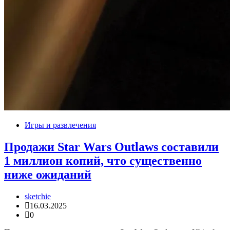
Игры и развлечения
Продажи Star Wars Outlaws составили
1 миллион копий, что существенно
ниже ожиданий
sketchie
16.03.2025
0