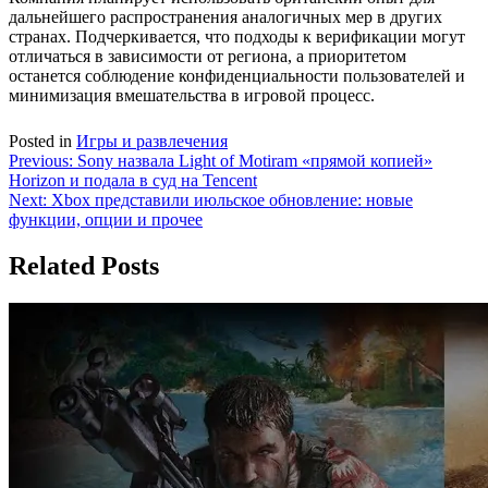
дальнейшего распространения аналогичных мер в других
странах. Подчеркивается, что подходы к верификации могут
отличаться в зависимости от региона, а приоритетом
останется соблюдение конфиденциальности пользователей и
минимизация вмешательства в игровой процесс.
Posted in
Игры и развлечения
Навигация
Previous:
Sony назвала Light of Motiram «прямой копией»
Horizon и подала в суд на Tencent
по
Next:
Xbox представили июльское обновление: новые
записям
функции, опции и прочее
Related Posts