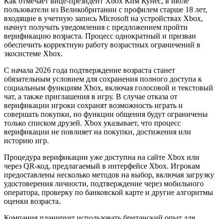
Как отмечает вице-президент Xbox Ким Кунес, в июле
пользователи из Великобритании с профилем старше 18 лет,
входящие в учетную запись Microsoft на устройствах Xbox,
начнут получать уведомления с предложением пройти
верификацию возраста. Процесс однократный и призван
обеспечить корректную работу возрастных ограничений в
экосистеме Xbox.
С начала 2026 года подтверждение возраста станет
обязательным условием для сохранения полного доступа к
социальным функциям Xbox, включая голосовой и текстовый
чат, а также приглашения в игру. В случае отказа от
верификации игроки сохранят возможность играть и
совершать покупки, но функции общения будут ограничены
только списком друзей. Xbox указывает, что процесс
верификации не повлияет на покупки, достижения или
историю игр.
Процедура верификации уже доступна на сайте Xbox или
через QR-код, предлагаемый в интерфейсе Xbox. Игрокам
предоставлены несколько методов на выбор, включая загрузку
удостоверения личности, подтверждение через мобильного
оператора, проверку по банковской карте и другие алгоритмы
оценки возраста.
Компания планирует использовать британский опыт для