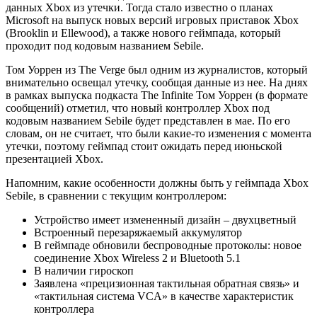
данных Xbox из утечки. Тогда стало известно о планах
Microsoft на выпуск новых версий игровых приставок Xbox
(Brooklin и Ellewood), а также нового геймпада, который
проходит под кодовым названием Sebile.
Том Уоррен из The Verge был одним из журналистов, который
внимательно освещал утечку, сообщая данные из нее. На днях
в рамках выпуска подкаста The Infinite Том Уоррен (в формате
сообщений) отметил, что новый контроллер Xbox под
кодовым названием Sebile будет представлен в мае. По его
словам, он не считает, что были какие-то изменения с момента
утечки, поэтому геймпад стоит ожидать перед июньской
презентацией Xbox.
Напомним, какие особенности должны быть у геймпада Xbox
Sebile, в сравнении с текущим контроллером:
Устройство имеет измененный дизайн – двухцветный
Встроенный перезаряжаемый аккумулятор
В геймпаде обновили беспроводные протоколы: новое
соединение Xbox Wireless 2 и Bluetooth 5.1
В наличии гироскоп
Заявлена «прецизионная тактильная обратная связь» и
«тактильная система VCA» в качестве характеристик
контроллера