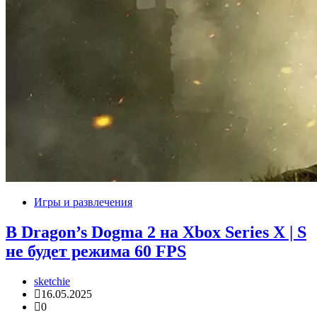
Игры и развлечения
В Dragon’s Dogma 2 на Xbox Series X | S
не будет режима 60 FPS
sketchie
16.05.2025
0