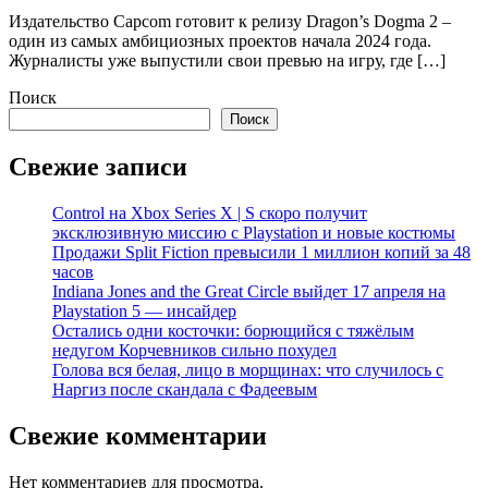
Издательство Capcom готовит к релизу Dragon’s Dogma 2 –
один из самых амбициозных проектов начала 2024 года.
Журналисты уже выпустили свои превью на игру, где […]
Поиск
Поиск
Свежие записи
Control на Xbox Series X | S скоро получит
эксклюзивную миссию с Playstation и новые костюмы
Продажи Split Fiction превысили 1 миллион копий за 48
часов
Indiana Jones and the Great Circle выйдет 17 апреля на
Playstation 5 — инсайдер
Остались одни косточки: борющийся с тяжёлым
недугом Корчевников сильно похудел
Голова вся белая, лицо в морщинах: что случилось с
Наргиз после скандала с Фадеевым
Свежие комментарии
Нет комментариев для просмотра.