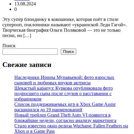
13.08.2024
0
Эту супер блондинку в кокошнике, которая поёт в стиле
суперпоп, поклонники называют «украинской Леди Гагой».
Творческая биография Ольги Поляковой — это не только
песни, но […]
Поиск
Поиск
Свежие записи
Наследники Ирины Муравьевой: фото взрослых
сыновей и любимых внуков актрисы
Щекастый карапуз: Куркова опубликовала фото
подросшего сына после слухов о расставании с
избранником
Список поддерживаемых игр в Xbox Game Assist
расширился до 19 наименований
Новый трейлер Grand Theft Auto VI появится в
ближайшие недели, согласно анализу маркетинга
Стало известно окно релиза Wuchang: Fallen Feathers на
Xbox и в Game Pass