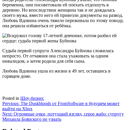
беременна, они посоветовали ей поехать отдохнуть в
деревню. Но впоследствии женщина так и не дождалась
своего мужа, вместо него ей привезли документы на развод.
Любовь Вдовина очень тяжело переживала по этому поводу,
она решила избавиться от ребёнка.
Судьба первой супруги Александра Буйнова сложилась
непросто. От отчаяния она стала ухаживать за одним
инвалидом, а затем родила для себя сына.
Любовь Вдовина ушла из жизни в 49 лет, оставшись в
горящем доме.
Posted in
Шоу-бизнес
Навигация
Previous:
The Duskbloods от FromSoftware в будущем может
выйти на Xbox
по
Next:
Огромные очки, потухший взгляд, серое жабо: супругу
записям
Михаила Боярского не узнать