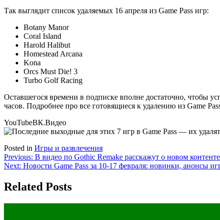
Так выглядит список удаляемых 16 апреля из Game Pass игр:
Botany Manor
Coral Island
Harold Halibut
Homestead Arcana
Kona
Orcs Must Die! 3
Turbo Golf Racing
Оставшегося времени в подписке вполне достаточно, чтобы успе
часов. Подробнее про все готовящиеся к удалению из Game Pass
YouTube
ВК.Видео
Posted in
Игры и развлечения
Навигация
Previous:
В видео по Gothic Remake расскажут о новом контент
Next:
Новости Game Pass за 10-17 февраля: новинки, анонсы игр 
по
записям
Related Posts